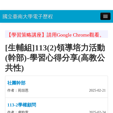
國立臺南大學電子歷程
校務系統(選課系統)帳號：
密碼：
顯
【學習策略講座】請用Google Chrome觀看。
示密碼 驗證碼：
登入
[生輔組]113(2)領導培力活動
南大首頁
(幹部)-學習心得分享(高教公
回EP首頁
共性)
社團幹部
作者：苑頌恩
2025-02-21
113-2學權顧問
作者：盧昀萱
2025-02-24