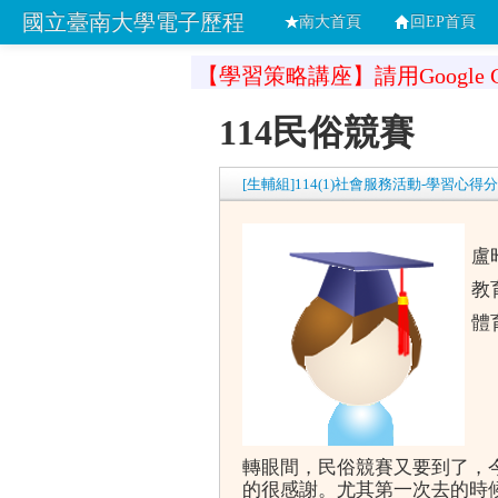
國立臺南大學電子歷程
南大首頁
回EP首頁
【學習策略講座】請用Google C
114民俗競賽
[生輔組]114(1)社會服務活動-學習心得
盧
教
體
轉眼間，民俗競賽又要到了，
的很感謝。尤其第一次去的時