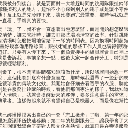
候我被分到後台，就是要面對一大堆趕時間的跳繩隊跟扯鈴
那種擠死人的地方，超怕不小心踩到別人的繩子或是讓小零
通！反正就是先冷靜下來，讓比賽跑完最重要。那時候我就
一直看，手腳真的要快。
麼「玩」了，就不會一直想著出包怎麼辦，而是開始想怎麼
較清楚，誰去管計時，誰去盯那些場地清空的效率。針對跳
有清場時怎麼把場地留給下一隊的時間表。因為換場時間超
前先畫好幾套備用路線圖，跟技術組的那些工作人員也講得很
超好。只要有人慢下來，下一個負責接手的組員就會自己補
就是告訴我，事前多想一點，然後大家一起合作分工，特別
得很輕鬆順利。
到爆了，根本閉著眼睛都知道該做什麼，所以我就開始想一
說，這個比賽到底有什麼意義在。那時候我還帶了一些新的
是很珍貴的傳統文化欸。我開始會仔細去看選手的衣服、聽
別是在服務扯鈴隊的時候，看他們那個專注的樣子，我就知
「人情味」。我就會提醒新來的夥伴，要多注意選手的需求
傳承者。這樣做起來就不會覺得自己是機器人，而是像在幫
我已經慢慢摸索出自己的一套「志工撇步」了啦。第一年的
裡怎麼讓隊伍快速移動；第二年的規劃跟分工，讓我學會了
三年則讓我學會了要對人跟文化有熱情，就算只是在旁邊服