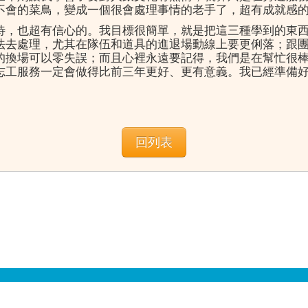
不會的菜鳥，變成一個很會處理事情的老手了，超有成就感
待，也超有信心的。我目標很簡單，就是把這三種學到的東
法去處理，尤其在隊伍和道具的進退場動線上要更俐落；跟
的換場可以零失誤；而且心裡永遠要記得，我們是在幫忙很
志工服務一定會做得比前三年更好、更有意義。我已經準備
回列表
地址：700 臺南市中西區樹林街二段33號 誠正大樓5樓501辦公室 電話：06-213