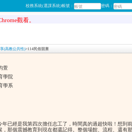
校務系統(選課系統)帳號：
密碼：
hrome觀看。
分享(高教公共性)
>
114民俗競賽
昀萱
育學院
育學系
今年已經是我第四次擔任志工了，時間真的過超快啦！想到
候，那個震撼教育到現在都還記得。整個場館、流程、還有