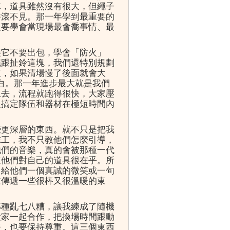
隊，道具雖然沒有很大，但繩子
件滾不見。那一年學到最重要的
是要學會當現場最會喬事情、最
讓它不要出包，學會「防火」
繩跟扯鈴這塊，我們還特別規劃
短，如果清場慢了後面就會大
明白。那一年進步最大就是我們
上去，流程就跑得很快，大家壓
是搞定隊伍和器材在極短時間內
些更深層的東西。就不只是把我
志工，我不只教他們怎麼引導，
他們的音樂，真的會被那種一代
道他們對自己的道具很在乎。所
，給他們一個真誠的微笑或一句
忙傳遞一些很棒又很溫暖的東
那種亂七八糟，讓我練成了隨機
大家一起合作，把換場時間跟動
務，也要保持尊重。這三個東西