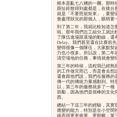
根本是亂七八糟的一團。那時
跟扯鈴散得到處都是，在後台
就是「不要照規矩來」，要變
會處理狀況的那個人，眼睛要
到了第二年，我就比較知道怎
啦。那年我們志工組分工就比
了隊伍進場跟退場的動線，還
Delay。我們甚至還在比賽
變得很像一個隊伍，大家默契
力也小很多。所以說，第二年
清空場地的任務，事情就會變
第三年的時候，流程我已經熟
的工作做完而已，而是會去想
還會跟他們說，我們在服務的
傳一代的傳統力量感動到。特
以，第三年的服務就多了一種
鼓勵，因為他們是很棒的文化
西。
總結一下這三年的經驗，其實
應變的能力，特別是在小空間
線弄得更有效率、更順暢；第