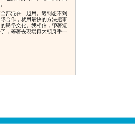
的。
西全部混在一起用。遇到想不到
團隊合作，就用最快的方法把事
棒的民俗文化。我相信，帶著這
好了，等著去現場再大顯身手一
3111轉783~784