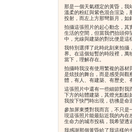
那是一個天氣穩定的黃昏，我
溫柔的粉紅與紫色混合渲染，
投射，而左上方那彎新月，如
拍攝這張照片的起心動念，其
生活的空間，但當我們抬頭仰
中，光線與建築的對比便是這
我特別選擇了此時此刻來拍攝
界。在這個短暫的時段裡，萬
當下，理解存在。
拍攝時我沒有使用繁複的器材
是炫技的舞台，而是感受與觀
體，有人、有建築、有歷史、
這張照片中還有一些細節對我
下方的站體建築，其燈光點點
我按下快門時出現，彷彿是命
參加屏東獎對我而言，不只是
現這張照片能最貼近我的內在
生命力的城市投稿，我希望透
我感謝那個黃昏給了我這樣的