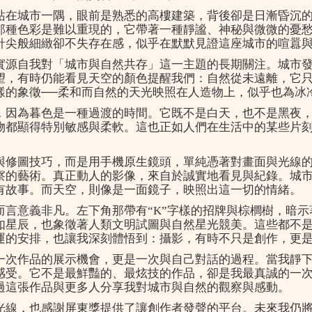
站在城市一隅，眼前是熟悉的高樓建築，背後卻是日漸昏沉
那種色彩是難以重現的，它帶著一種靜謐、神秘與微微的憂
針尖般細緻卻不失存在感，似乎在默默見證這座城市的喧囂
實源自我對「城市與自然共存」這一主題的長期關注。城市
望，有時仍能看見天空的顏色提醒我們：自然從未遠離，它
樣的象徵──柔和而自然的天光映照在人造物上，似乎也為冰
，因為暮色是一種過渡的時間。它既不是白天，也不是黑夜
物都顯得特別敏感與柔軟。這也正如人們在生活中的某些片
與修圖技巧，而是用手機原生鏡頭，單純憑著對畫面與光線
察的藝術。真正動人的影像，來自於誠實地看見與紀錄。城
有故事。而天空，則像是一面鏡子，映照出這一切的情緒。
而言意義非凡。左下角那帶有“K”字樣的招牌與棕櫚樹，暗
如星辰，也象徵著人類文明試圖與自然星光競美。這些都不
運的安排，也讓我深刻體悟到：攝影，有時不只是創作，更
一次作品的展示機會，更是一次與自己對話的過程。當我靜
感受。它不是最鮮豔的、最炫技的作品，卻是我最真誠的一
過這張作品與更多人分享我對城市與自然的觀察與感動。
光線，也感謝屏東獎提供了讓創作者發聲的平台。未來我仍