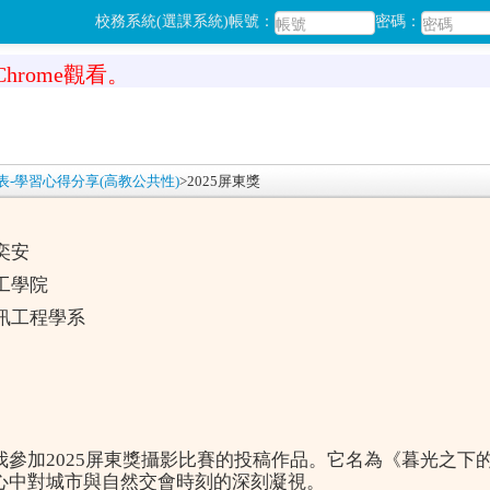
校務系統(選課系統)帳號：
密碼：
hrome觀看。
發表-學習心得分享(高教公共性)
>
2025屏東獎
奕安
工學院
訊工程學系
參加2025屏東獎攝影比賽的投稿作品。它名為《暮光之下
心中對城市與自然交會時刻的深刻凝視。