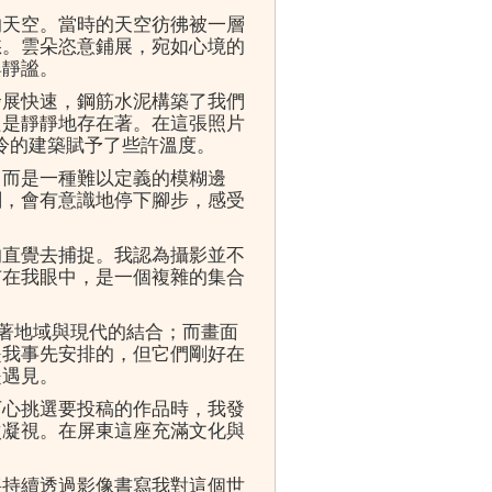
的天空。當時的天空彷彿被一層
愁。雲朵恣意鋪展，宛如心境的
與靜謐。
發展快速，鋼筋水泥構築了我們
只是靜靜地存在著。在這張照片
冷的建築賦予了些許溫度。
，而是一種難以定義的模糊邊
刻，會有意識地停下腳步，感受
的直覺去捕捉。我認為攝影並不
市在我眼中，是一個複雜的集合
示著地域與現代的結合；而畫面
是我事先安排的，但它們剛好在
是遇見。
下心挑選要投稿的作品時，我發
次凝視。在屏東這座充滿文化與
將持續透過影像書寫我對這個世