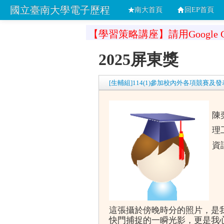
國立臺南大學電子歷程
南大首頁
回EP首頁
【學習策略講座】請用Google C
2025屏東獎
[生輔組]114(1)參加校內外各項競賽及
陳
理
資
這張攝於傍晚時分的照片，是我
快門捕捉的一瞬光影，更是我