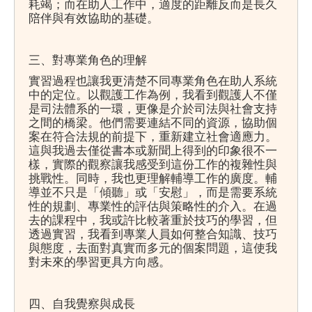
耗竭；而在助人工作中，適度的距離反而是長久
陪伴與有效協助的基礎。
三、對專業角色的理解
實習過程也讓我更清楚不同專業角色在助人系統
中的定位。以觀護工作為例，我看到觀護人不僅
是司法體系的一環，更像是介於司法與社會支持
之間的橋梁。他們需要連結不同的資源，協助個
案在符合法規的前提下，重新建立社會適應力。
這與我過去僅從書本或新聞上得到的印象很不一
樣，實際的觀察讓我感受到這份工作的複雜性與
挑戰性。同時，我也更理解輔導工作的廣度。輔
導並不只是「傾聽」或「安慰」，而是需要系統
性的規劃、專業性的評估與策略性的介入。在過
去的課程中，我或許比較著重於技巧的學習，但
透過實習，我看到專業人員如何整合知識、技巧
與態度，去面對真實而多元的個案問題，這使我
對未來的學習更具方向感。
四、自我覺察與成長