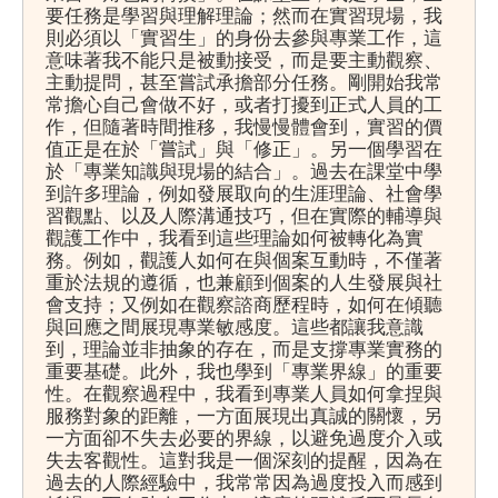
要任務是學習與理解理論；然而在實習現場，我
則必須以「實習生」的身份去參與專業工作，這
意味著我不能只是被動接受，而是要主動觀察、
主動提問，甚至嘗試承擔部分任務。剛開始我常
常擔心自己會做不好，或者打擾到正式人員的工
作，但隨著時間推移，我慢慢體會到，實習的價
值正是在於「嘗試」與「修正」。另一個學習在
於「專業知識與現場的結合」。過去在課堂中學
到許多理論，例如發展取向的生涯理論、社會學
習觀點、以及人際溝通技巧，但在實際的輔導與
觀護工作中，我看到這些理論如何被轉化為實
務。例如，觀護人如何在與個案互動時，不僅著
重於法規的遵循，也兼顧到個案的人生發展與社
會支持；又例如在觀察諮商歷程時，如何在傾聽
與回應之間展現專業敏感度。這些都讓我意識
到，理論並非抽象的存在，而是支撐專業實務的
重要基礎。此外，我也學到「專業界線」的重要
性。在觀察過程中，我看到專業人員如何拿捏與
服務對象的距離，一方面展現出真誠的關懷，另
一方面卻不失去必要的界線，以避免過度介入或
失去客觀性。這對我是一個深刻的提醒，因為在
過去的人際經驗中，我常常因為過度投入而感到