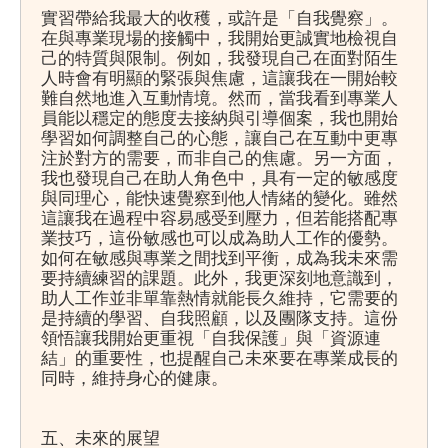
實習帶給我最大的收穫，或許是「自我覺察」。
在與專業現場的接觸中，我開始更誠實地檢視自
己的特質與限制。例如，我發現自己在面對陌生
人時會有明顯的緊張與焦慮，這讓我在一開始較
難自然地進入互動情境。然而，當我看到專業人
員能以穩定的態度去接納與引導個案，我也開始
學習如何調整自己的心態，讓自己在互動中更專
注於對方的需要，而非自己的焦慮。另一方面，
我也發現自己在助人角色中，具有一定的敏感度
與同理心，能快速覺察到他人情緒的變化。雖然
這讓我在過程中容易感受到壓力，但若能搭配專
業技巧，這份敏感也可以成為助人工作的優勢。
如何在敏感與專業之間找到平衡，成為我未來需
要持續練習的課題。此外，我更深刻地意識到，
助人工作並非單靠熱情就能長久維持，它需要的
是持續的學習、自我照顧，以及團隊支持。這份
領悟讓我開始更重視「自我保護」與「資源連
結」的重要性，也提醒自己未來要在專業成長的
同時，維持身心的健康。
五、未來的展望