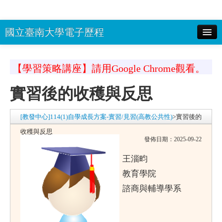
國立臺南大學電子歷程
校務系統(選課系統)帳號：
密碼：
顯
【學習策略講座】請用Google Chrome觀看。
示密碼 驗證碼：
登入
實習後的收穫與反思
南大首頁
回EP首頁
[教發中心]114(1)自學成長方案-實習/見習(高教公共性)
>
實習後的
收穫與反思
發佈日期：2025-09-22
王淄畇
教育學院
諮商與輔導學系