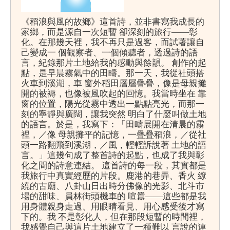
《稻浪與風的故鄉》這首詩，並非書寫我成長的
家鄉，而是源自一次短暫 卻深刻的旅行——彰
化。在那幾天裡，我不再只是過客，而試著讓自
己變成一 個觀察者、一個傾聽者，透過詩的語
言，紀錄那片土地給我的感動與餘韻。 創作的起
點，是早晨霧氣中的田疇。那一天，我從社頭搭
火車到溪湖，車 窗外稻田層層疊疊，像是母親攤
開的被褥，也像被風吹起的回憶。我當時坐在 靠
窗的位置，陽光從霧中透出一點點亮光，而那一
刻的寧靜與廣闊，讓我突然 明白了什麼叫做土地
的語言。於是，我寫下：「田疇展開在清晨的霧
裡，／像 母親攤平的記憶，一疊疊稻浪，／從社
頭一路翻飛到溪湖，／風，輕輕訴說著 土地的語
言。」這幾句成了整首詩的起點，也成了我與彰
化之間的詩意連結。 這首詩的每一段，其實都是
我旅行中真實經歷的片段。鹿港的巷弄、香火 繚
繞的古廟、八卦山日出時分佛像的光影、北斗市
場的甜味、員林街頭機車的 喧囂——這些都是我
用身體親身走過、用眼睛看見、用心感受後才寫
下的。我 不是彰化人，但在那段短暫的時間裡，
我感覺自己與這片土地建立了一種難以 言說的連