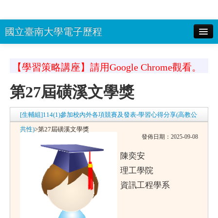
國立臺南大學電子歷程
校務系統(選課系統)帳號：
密碼：
顯
【學習策略講座】請用Google Chrome觀看。
示密碼 驗證碼：
登入
第27屆磺溪文學獎
南大首頁
回EP首頁
[生輔組]114(1)參加校內外各項競賽及發表-學習心得分享(高教公
共性)
>
第27屆磺溪文學獎
發佈日期：2025-09-08
陳奕安
理工學院
資訊工程學系