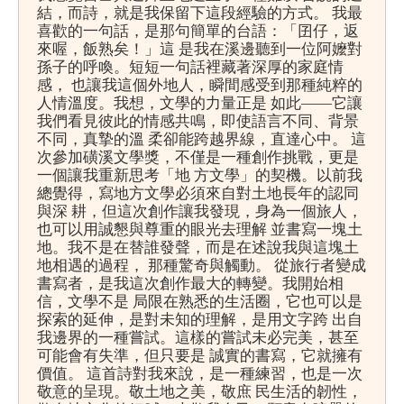
結，而詩，就是我保留下這段經驗的方式。 我最
喜歡的一句話，是那句簡單的台語：「囝仔，返
來喔，飯熟矣！」這 是我在溪邊聽到一位阿嬤對
孫子的呼喚。短短一句話裡藏著深厚的家庭情
感， 也讓我這個外地人，瞬間感受到那種純粹的
人情溫度。我想，文學的力量正是 如此——它讓
我們看見彼此的情感共鳴，即使語言不同、背景
不同，真摯的溫 柔卻能跨越界線，直達心中。 這
次參加磺溪文學獎，不僅是一種創作挑戰，更是
一個讓我重新思考「地 方文學」的契機。以前我
總覺得，寫地方文學必須來自對土地長年的認同
與深 耕，但這次創作讓我發現，身為一個旅人，
也可以用誠懇與尊重的眼光去理解 並書寫一塊土
地。我不是在替誰發聲，而是在述說我與這塊土
地相遇的過程， 那種驚奇與觸動。 從旅行者變成
書寫者，是我這次創作最大的轉變。我開始相
信，文學不是 局限在熟悉的生活圈，它也可以是
探索的延伸，是對未知的理解，是用文字跨 出自
我邊界的一種嘗試。這樣的嘗試未必完美，甚至
可能會有失準，但只要是 誠實的書寫，它就擁有
價值。 這首詩對我來說，是一種練習，也是一次
敬意的呈現。敬土地之美，敬庶 民生活的韌性，