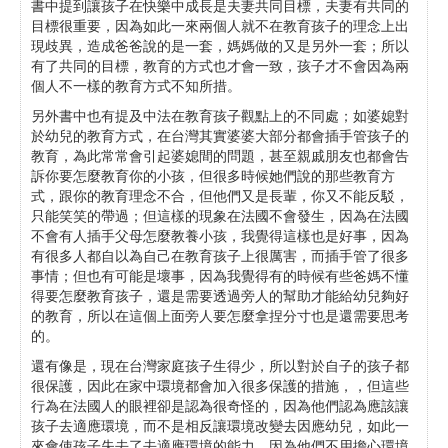
書中提到讓孩子在快樂中成長是夫妻共同目標，夫妻有共同的
目標很重要，因為如此一來兩個人就不在教育孩子的理念上出
現歧異，造成爸爸說的是一套，媽媽做的又是另外一套；所以
有了共同的目標，教育的方式也才會一致，孩子才不會因為兩
個人不一樣的教育方式不知所措。
另外書中也有提及中法在教育孩子觀點上的不同處；如婆媳對
於幼兒的教育方式，在台灣其實婆婆大部分都會插手管孩子的
教育，為此常常會引起婆媳間的問題，甚至親戚朋友也都會告
訴你要怎麼教育你的小孩，但很多時候她們說的那些教育方
式，跟你的教育理念不合，但他們又是長輩，你又不能反駁，
只能笑笑的帶過；但這樣的現象在法國不會發生，因為在法國
不會有人插手父母怎麼教養小孩，我覺得這樣也是好事，因為
有很多人都自以為自己在教育孩子上很厲害，而插手管了很多
事情；但也有可能是壞事，因為我覺得有的時候有些爸媽不懂
得要怎麼教育孩子，還是需要透過旁人的幫助才能給幼兒夠好
的教育，所以在這個上面旁人要怎麼拿捏分寸也是還需要思考
的。
還有像是，現在台灣家庭孩子生得少，所以對於自子的孩子都
很保護，因此在家中環境都會加入很多保護的措施，，但這些
行為在法國人的眼裡卻是認為很奇怪的，因為他們認為應該讓
孩子去適應環境，而不是相反讓環境改變去因應幼兒，如此一
來會使孩子失去了去適應環境的能力，因為他們不用擔心環境