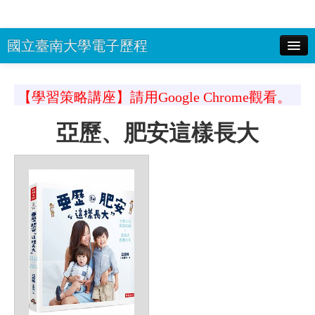
國立臺南大學電子歷程
校務系統(選課系統)帳號：
密碼：
顯
【學習策略講座】請用Google Chrome觀看。
示密碼 驗證碼：
登入
亞歷、肥安這樣長大
南大首頁
回EP首頁