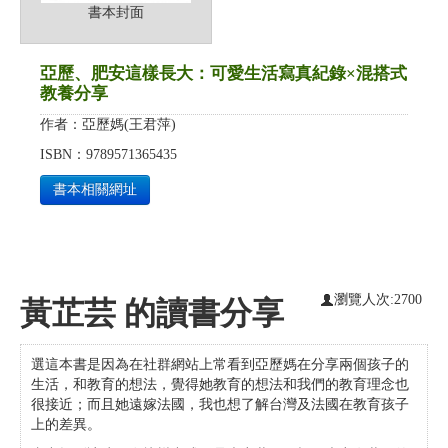
書本封面
亞歷、肥安這樣長大：可愛生活寫真紀錄×混搭式
教養分享
作者：
亞歷媽(王君萍)
ISBN：
9789571365435
書本相關網址
瀏覽人次:2700
黃芷芸 的讀書分享
選這本書是因為在社群網站上常看到亞歷媽在分享兩個孩子的
生活，和教育的想法，覺得她教育的想法和我們的教育理念也
很接近；而且她遠嫁法國，我也想了解台灣及法國在教育孩子
上的差異。